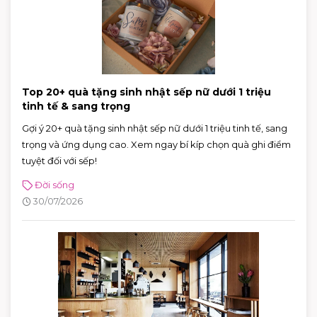
Top 20+ quà tặng sinh nhật sếp nữ dưới 1 triệu
tinh tế & sang trọng
Gợi ý 20+ quà tặng sinh nhật sếp nữ dưới 1 triệu tinh tế, sang
trọng và ứng dụng cao. Xem ngay bí kíp chọn quà ghi điểm
tuyệt đối với sếp!
Đời sống
30/07/2026