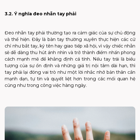
3.2. Ý nghĩa đeo nhẫn tay phải
Đeo nhẫn tay phải thường tạo ra cảm giác của sự chủ động
và thể hiện. Đây là bàn tay thường xuyên thực hiện các cử
chỉ như bắt tay, ký tên hay giao tiếp xã hội, vì vậy chiếc nhẫn
sẽ dễ dàng thu hút ánh nhìn và trở thành điểm nhấn phong
cách mạnh mẽ để khẳng định cá tính. Nếu tay trái là biểu
tượng của sự ổn định và những giá trị nội tâm dài hạn, thì
tay phải lại đóng vai trò như một lời nhắc nhở bản thân cần
mạnh dạn, tự tin và quyết liệt hơn trong các mối quan hệ
cũng như trong công việc hàng ngày.