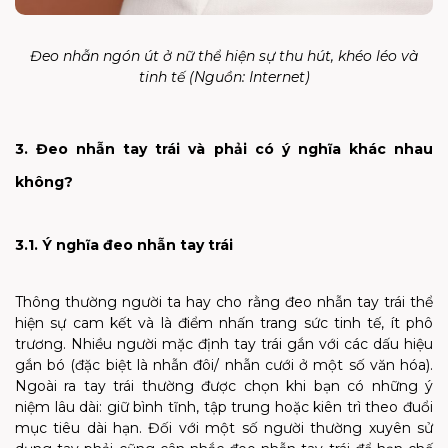
Đeo nhẫn ngón út ở nữ thể hiện sự thu hút, khéo léo và
tinh tế (Nguồn:
Internet
)
3. Đeo nhẫn tay trái và phải có ý nghĩa khác nhau
không?
3.1. Ý nghĩa đeo nhẫn tay trái
Thông thường người ta hay cho rằng đeo nhẫn tay trái thể
hiện sự cam kết và là điểm nhấn trang sức tinh tế, ít phô
trương. Nhiều người mặc định tay trái gắn với các dấu hiệu
gắn bó (đặc biệt là nhẫn đôi/ nhẫn cưới ở một số văn hóa).
Ngoài ra tay trái thường được chọn khi bạn có những ý
niệm lâu dài: giữ bình tĩnh, tập trung hoặc kiên trì theo đuổi
mục tiêu dài hạn. Đối với một số người thường xuyên sử