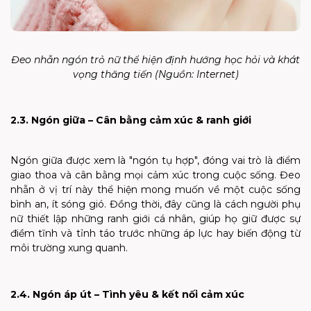
Đeo nhẫn ngón trỏ nữ thể hiện định hướng học hỏi và khát
vọng thăng tiến (Nguồn:
Internet
)
2.3. Ngón giữa – Cân bằng cảm xúc & ranh giới
Ngón giữa được xem là "ngón tụ hợp", đóng vai trò là điểm
giao thoa và cân bằng mọi cảm xúc trong cuộc sống. Đeo
nhẫn ở vị trí này thể hiện mong muốn về một cuộc sống
bình an, ít sóng gió. Đồng thời, đây cũng là cách người phụ
nữ thiết lập những ranh giới cá nhân, giúp họ giữ được sự
điềm tĩnh và tỉnh táo trước những áp lực hay biến động từ
môi trường xung quanh.
2.4. Ngón áp út – Tình yêu & kết nối cảm xúc