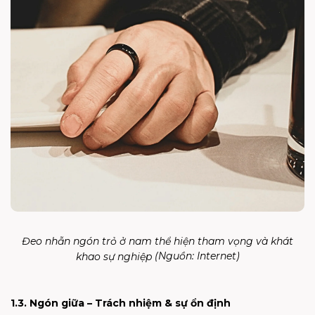
Đeo nhẫn ngón trỏ ở nam thể hiện tham vọng và khát
(Nguồn:
Internet
)
khao sự nghiệp
1.3. Ngón giữa – Trách nhiệm & sự ổn định