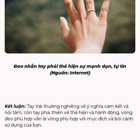
Đeo nhẫn tay phải thể hiện sự mạnh dạn, tự tin
(Nguồn: Internet)
Kết luận:
Tay trái thường nghiêng về ý nghĩa cam kết và
nội tâm, còn tay phải thiên về thể hiện và hành động, vòng
đeo phù hợp vẫn là vòng phù hợp với mục đích và bối cảnh
sử dụng của bạn.