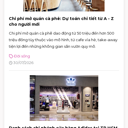
Chi phí mở quán cà phê: Dự toán chi tiết từ A - Z
cho người mới
Chi phí mở quán cà phê dao động từ 50 triệu đến hơn 500
triệu đồng tùy thuộc vào mô hình, từ cafe vỉa hè, take-away
tiện lợi đến những không gian sân vườn quy mô.
Đời sống
30/07/2026