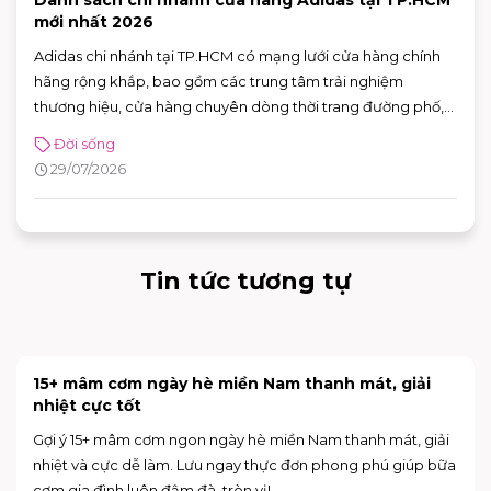
Danh sách chi nhánh cửa hàng Adidas tại TP.HCM
mới nhất 2026
Adidas chi nhánh tại TP.HCM có mạng lưới cửa hàng chính
hãng rộng khắp, bao gồm các trung tâm trải nghiệm
thương hiệu, cửa hàng chuyên dòng thời trang đường phố,
đồ thể thao với nhiều ưu đãi hấp dẫn. Nhờ sự đa dạng về mô
Đời sống
hình và vị trí thuận tiện, khách hàng có thể dễ dàng tìm được
29/07/2026
adidas chi nhánh phù hợp để mua sắm và trải nghiệm các
sản phẩm mới nhất của thương hiệu.
Tin tức tương tự
15+ mâm cơm ngày hè miền Nam thanh mát, giải
nhiệt cực tốt
Gợi ý 15+ mâm cơm ngon ngày hè miền Nam thanh mát, giải
nhiệt và cực dễ làm. Lưu ngay thực đơn phong phú giúp bữa
cơm gia đình luôn đậm đà, tròn vị!