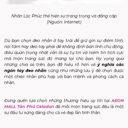
Nhẫn Lộc Phúc thể hiện sự trang trọng và đẳng cấp
(Nguồn: Internet)
Dù bạn chọn đeo nhẫn ở tay trái để giữ gìn sự điềm tĩnh,
nội tâm hay đeo tay phải để khẳng định bản lĩnh chủ động,
điều quan trọng nhất vẫn là sự tự tin và niềm tin tích cực
mà món trang sức đó mang lại cho bạn. Hy vọng qua
những chia sẻ trên, bạn đã hiểu rõ hơn về
ý nghĩa các
ngón tay đeo nhẫn
cũng như những lưu ý để chọn được
một chiếc nhẫn phù hợp với bản mệnh và phong cách cá
nhân.
Đừng quên lựa chọn những thương hiệu uy tín tại
AEON
MALL Tân Phú Celadon
để mỗi món trang sức đều là một
sự đầu tư xứng đáng cho cả vẻ đẹp lẫn tinh thần.