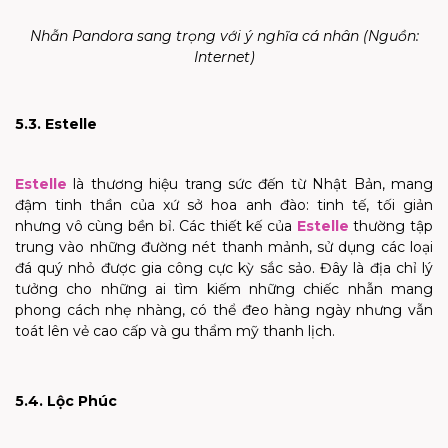
Nhẫn Pandora sang trọng với ý nghĩa cá nhân (Nguồn:
Internet
)
5.3. Estelle
Estelle
là thương hiệu trang sức đến từ Nhật Bản, mang
đậm tinh thần của xứ sở hoa anh đào: tinh tế, tối giản
nhưng vô cùng bền bỉ. Các thiết kế của
Estelle
thường tập
trung vào những đường nét thanh mảnh, sử dụng các loại
đá quý nhỏ được gia công cực kỳ sắc sảo. Đây là địa chỉ lý
tưởng cho những ai tìm kiếm những chiếc nhẫn mang
phong cách nhẹ nhàng, có thể đeo hàng ngày nhưng vẫn
toát lên vẻ cao cấp và gu thẩm mỹ thanh lịch.
5.4. Lộc Phúc