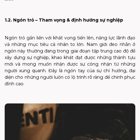
1.2. Ngón trỏ – Tham vọng & định hướng sự nghiệp
Ngón trỏ gắn liền với khát vọng tiến lên, năng lực lãnh đạo
và những mục tiêu cá nhân to lớn. Nam giới đeo nhẫn ở
ngón này thường đang trong giai đoạn tập trung cao độ để
xây dựng sự nghiệp, khao khát đạt được những thành tựu
mới và mong muốn nhận được sự công nhận từ những
người xung quanh. Đây là ngón tay của sự chỉ hướng, đại
diện cho những người luôn có lộ trình rõ ràng để chinh phục
đỉnh cao.