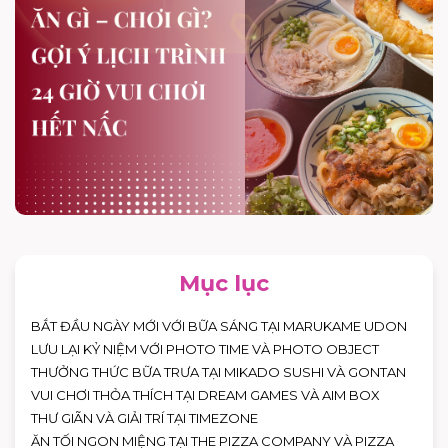
Mục lục
BẮT ĐẦU NGÀY MỚI VỚI BỮA SÁNG TẠI MARUKAME UDON
LƯU LẠI KỶ NIỆM VỚI PHOTO TIME VÀ PHOTO OBJECT
THƯỞNG THỨC BỮA TRƯA TẠI MIKADO SUSHI VÀ GONTAN
VUI CHƠI THỎA THÍCH TẠI DREAM GAMES VÀ AIM BOX
THƯ GIÃN VÀ GIẢI TRÍ TẠI TIMEZONE
ĂN TỐI NGON MIỆNG TẠI THE PIZZA COMPANY VÀ PIZZA