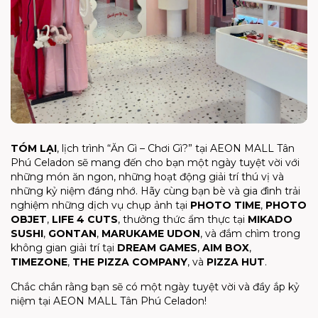
TÓM LẠI
, lịch trình “Ăn Gì – Chơi Gì?” tại AEON MALL Tân
Phú Celadon sẽ mang đến cho bạn một ngày tuyệt vời với
những món ăn ngon, những hoạt động giải trí thú vị và
những kỷ niệm đáng nhớ. Hãy cùng bạn bè và gia đình trải
nghiệm những dịch vụ chụp ảnh tại
PHOTO TIME
,
PHOTO
OBJET
,
LIFE 4 CUTS
, thưởng thức ẩm thực tại
MIKADO
SUSHI
,
GONTAN
,
MARUKAME UDON
, và đắm chìm trong
không gian giải trí tại
DREAM GAMES
,
AIM BOX
,
TIMEZONE
,
THE PIZZA COMPANY
, và
PIZZA HUT
.
Chắc chắn rằng bạn sẽ có một ngày tuyệt vời và đầy ắp kỷ
niệm tại AEON MALL Tân Phú Celadon!