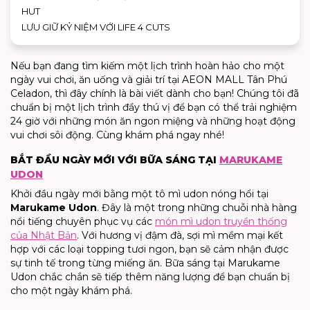
HUT
LƯU GIỮ KỶ NIỆM VỚI LIFE 4 CUTS
Nếu bạn đang tìm kiếm một lịch trình hoàn hảo cho một
ngày vui chơi, ăn uống và giải trí tại AEON MALL Tân Phú
Celadon, thì đây chính là bài viết dành cho bạn! Chúng tôi đã
chuẩn bị một lịch trình đầy thú vị để bạn có thể trải nghiệm
24 giờ với những món ăn ngon miệng và những hoạt động
vui chơi sôi động. Cùng khám phá ngay nhé!
BẮT ĐẦU NGÀY MỚI VỚI BỮA SÁNG TẠI
MARUKAME
UDON
Khởi đầu ngày mới bằng một tô mì udon nóng hổi tại
Marukame Udon
. Đây là một trong những chuỗi nhà hàng
nổi tiếng chuyên phục vụ các
món mì udon truyền thống
của Nhật Bản
. Với hương vị đậm đà, sợi mì mềm mại kết
hợp với các loại topping tươi ngon, bạn sẽ cảm nhận được
sự tinh tế trong từng miếng ăn. Bữa sáng tại Marukame
Udon chắc chắn sẽ tiếp thêm năng lượng để bạn chuẩn bị
cho một ngày khám phá.