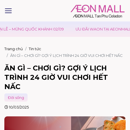
 QUỐC KHÁNH 02/09
ƯU ĐÃI WAON TẠI AEONMALL VIỆT NAM – 
Trang chủ
Tin tức
ĂN GÌ – CHƠI GÌ? GỢI Ý LỊCH TRÌNH 24 GIỜ VUI CHƠI HẾT NẤC
ĂN GÌ – CHƠI GÌ? GỢI Ý LỊCH
TRÌNH 24 GIỜ VUI CHƠI HẾT
NẤC
Đời sống
10/03/2025