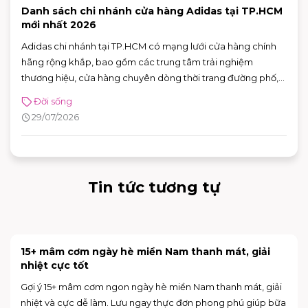
Danh sách chi nhánh cửa hàng Adidas tại TP.HCM
mới nhất 2026
Adidas chi nhánh tại TP.HCM có mạng lưới cửa hàng chính
hãng rộng khắp, bao gồm các trung tâm trải nghiệm
thương hiệu, cửa hàng chuyên dòng thời trang đường phố,
đồ thể thao với nhiều ưu đãi hấp dẫn. Nhờ sự đa dạng về mô
Đời sống
hình và vị trí thuận tiện, khách hàng có thể dễ dàng tìm được
29/07/2026
adidas chi nhánh phù hợp để mua sắm và trải nghiệm các
sản phẩm mới nhất của thương hiệu.
Tin tức tương tự
15+ mâm cơm ngày hè miền Nam thanh mát, giải
nhiệt cực tốt
Gợi ý 15+ mâm cơm ngon ngày hè miền Nam thanh mát, giải
nhiệt và cực dễ làm. Lưu ngay thực đơn phong phú giúp bữa