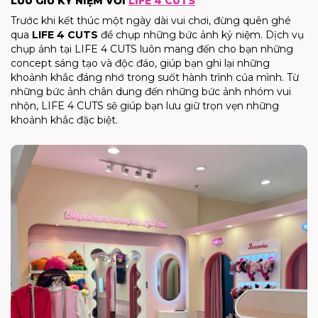
LƯU GIỮ KỶ NIỆM VỚI
LIFE 4 CUTS
Trước khi kết thúc một ngày dài vui chơi, đừng quên ghé
qua
LIFE 4 CUTS
để chụp những bức ảnh kỷ niệm. Dịch vụ
chụp ảnh tại LIFE 4 CUTS luôn mang đến cho bạn những
concept sáng tạo và độc đáo, giúp bạn ghi lại những
khoảnh khắc đáng nhớ trong suốt hành trình của mình. Từ
những bức ảnh chân dung đến những bức ảnh nhóm vui
nhộn, LIFE 4 CUTS sẽ giúp bạn lưu giữ trọn vẹn những
khoảnh khắc đặc biệt.