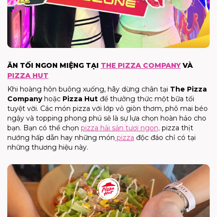
ĂN TỐI NGON MIỆNG TẠI
THE PIZZA COMPANY
VÀ
PIZZA HUT
Khi hoàng hôn buông xuống, hãy dừng chân tại
The Pizza
Company
hoặc
Pizza Hut
để thưởng thức một bữa tối
tuyệt vời. Các món pizza với lớp vỏ giòn thơm, phô mai béo
ngậy và topping phong phú sẽ là sự lựa chọn hoàn hảo cho
bạn. Bạn có thể chọn
pizza hải sản tươi ngon,
pizza thịt
nướng hấp dẫn hay những món
pizza
độc đáo chỉ có tại
những thương hiệu này.