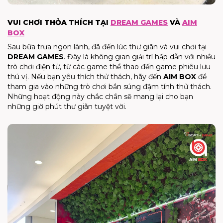
VUI CHƠI THỎA THÍCH TẠI
DREAM GAMES
VÀ
AIM
BOX
Sau bữa trưa ngon lành, đã đến lúc thư giãn và vui chơi tại
DREAM GAMES
. Đây là không gian giải trí hấp dẫn với nhiều
trò chơi điện tử, từ các game thể thao đến game phiêu lưu
thú vị. Nếu bạn yêu thích thử thách, hãy đến
AIM BOX
để
tham gia vào những trò chơi bắn súng đậm tính thử thách.
Những hoạt động này chắc chắn sẽ mang lại cho bạn
những giờ phút thư giãn tuyệt vời.