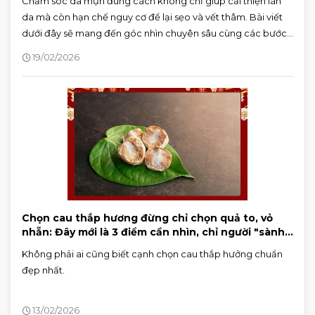
Chăm sóc da mụn đúng cách không chỉ giúp cải thiện làn
da mà còn hạn chế nguy cơ để lại sẹo và vết thâm. Bài viết
dưới đây sẽ mang đến góc nhìn chuyên sâu cùng các bước
chăm sóc khoa học, hỗ trợ bạn kiểm soát mụn hiệu quả và
19/02/2026
duy trì làn da khỏe mạnh lâu dài.
Chọn cau thắp hương đừng chỉ chọn quả to, vỏ
nhẵn: Đây mới là 3 điểm cần nhìn, chỉ người "sành"
mới biết
Không phải ai cũng biết cạnh chọn cau thắp hưởng chuẩn
đẹp nhất.
13/02/2026