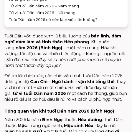
Tử vi tuổi Dần năm 2026 – Nam mạng
Tử vi tuổi Dần năm 2026 – Nữ mạng
Tuổi Dần năm 2026 có nên làm việc lớn không?
Tuổi Dần vốn được xem là biểu tượng của
bản lĩnh, dám
nghĩ dám làm và tinh thần tiên phong
. Khi bước
sang
năm 2026 (Bính Ngọ)
– một năm mang Hỏa khí
vượng, tốc độ cao và nhiều biến động – không ít người tuổi
Dần đặt câu hỏi:
đây sẽ là năm bứt phá mạnh mẽ hay là
năm thử thách đầy áp lực?
Để trả lời chính xác, cần nhìn vận trình tuổi Dần năm 2026
dưới góc độ
Can Chi – Ngũ hành – vận khí tổng thể
, thay
vì chỉ nhìn tốt – xấu một chiều. Bài viết dưới đây sẽ luận
giải
tử vi tuổi Dần năm 2026
một cách hệ thống, giúp bạn
hiểu rõ đâu là cơ hội, đâu là rủi ro và cách đi phù hợp nhất.
Tổng quan vận khí tuổi Dần năm 2026 (Bính Ngọ)
Năm 2026 là năm
Bính Ngọ
, thuộc
Hỏa dương
. Tuổi Dần
thuộc
Mộc
. Trong ngũ hành,
Mộc sinh Hỏa
, đây là mối
quan hệ
sinh xuất
– tức là tuổi Dần có xu hướng
cho đi