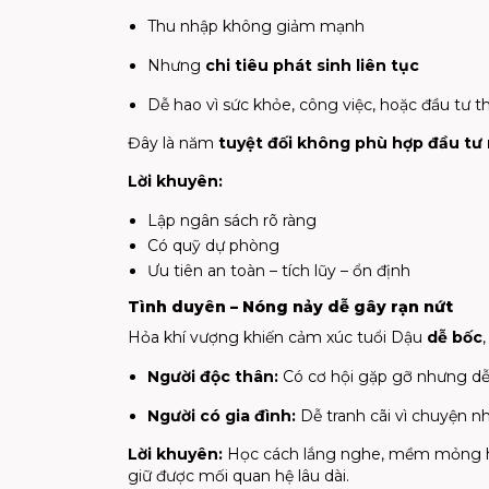
Thu nhập không giảm mạnh
Nhưng
chi tiêu phát sinh liên tục
Dễ hao vì sức khỏe, công việc, hoặc đầu tư th
Đây là năm
tuyệt đối không phù hợp đầu tư
Lời khuyên:
Lập ngân sách rõ ràng
Có quỹ dự phòng
Ưu tiên an toàn – tích lũy – ổn định
Tình duyên – Nóng nảy dễ gây rạn nứt
Hỏa khí vượng khiến cảm xúc tuổi Dậu
dễ bốc
Người độc thân:
Có cơ hội gặp gỡ nhưng dễ b
Người có gia đình:
Dễ tranh cãi vì chuyện n
Lời khuyên:
Học cách lắng nghe, mềm mỏng hơ
giữ được mối quan hệ lâu dài.