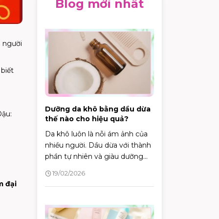
Blog mới nhất
 người
biết
Dưỡng da khô bằng dầu dừa
Dậu:
thế nào cho hiệu quả?
Da khô luôn là nỗi ám ảnh của
nhiều người. Dầu dừa với thành
phần tự nhiên và giàu dưỡng
chất, được xem là một giải
19/02/2026
pháp hiệu quả để khắc phục
m đại
tình trạng này. Vậy làm thế nào
để dưỡng da khô bằng dầu dừa
đúng cách và hiệu quả?