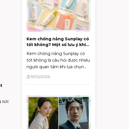
Kem chống nắng Sunplay có
tốt không? Một số lưu ý khi
lựa chọn kem chống nắng
Kem chống nắng Sunplay có
tốt không là câu hỏi được nhiều
người quan tâm khi lựa chọn
sản phẩm bảo vệ da. Bài viết
19/02/2026
này sẽ đánh giá chi tiết thành
ột
phần, công dụng và độ an toàn
của một số dòng kem chống
nắng Sunplay, giúp bạn đưa ra
g sức
quyết định phù hợp với làn da
của mình.