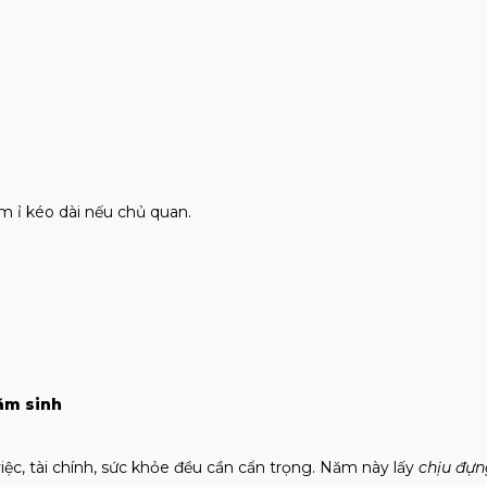
m ỉ kéo dài nếu chủ quan.
ăm sinh
iệc, tài chính, sức khỏe đều cần cẩn trọng. Năm này lấy
chịu đựn