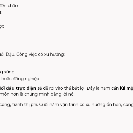
 đến chậm
t
ợc
ổi Dậu. Công việc có xu hướng:
ng xứng
n hoặc đồng nghiệp
đối đầu trực diện
sẽ dễ rơi vào thế bất lợi. Đây là năm cần
lùi m
 môn hơn là chứng minh bằng lời nói.
 công, tránh thị phi. Cuối năm vận trình có xu hướng ổn hơn, côn