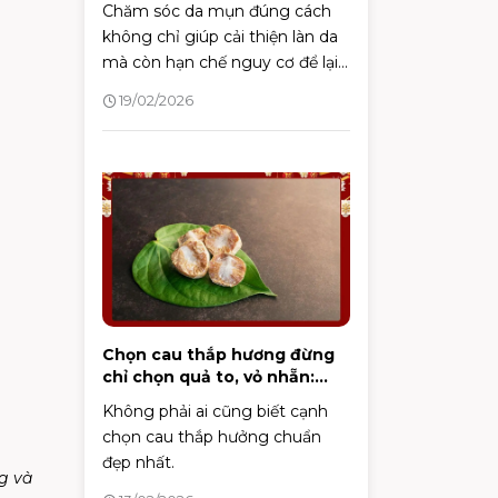
Chăm sóc da mụn đúng cách
không chỉ giúp cải thiện làn da
mà còn hạn chế nguy cơ để lại
sẹo và vết thâm. Bài viết dưới
19/02/2026
đây sẽ mang đến góc nhìn
chuyên sâu cùng các bước
chăm sóc khoa học, hỗ trợ bạn
kiểm soát mụn hiệu quả và duy
trì làn da khỏe mạnh lâu dài.
Chọn cau thắp hương đừng
chỉ chọn quả to, vỏ nhẵn:
Đây mới là 3 điểm cần nhìn,
Không phải ai cũng biết cạnh
chỉ người "sành" mới biết
chọn cau thắp hưởng chuẩn
đẹp nhất.
g và