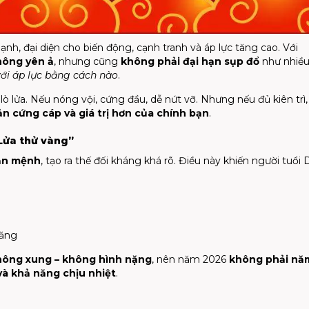
, đại diện cho biến động, cạnh tranh và áp lực tăng cao. Với
hông yên ả
, nhưng cũng
không phải đại hạn sụp đổ
như nhiều
với áp lực bằng cách nào
.
 lửa. Nếu nóng vội, cứng đầu, dễ nứt vỡ. Nhưng nếu đủ kiên trì, 
n cứng cáp và giá trị hơn của chính bạn
.
Lửa thử vàng”
ản mệnh
, tạo ra thế đối kháng khá rõ. Điều này khiến người tuổi 
căng
hông xung – không hình nặng
, nên năm 2026
không phải nă
và khả năng chịu nhiệt
.