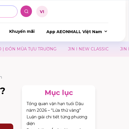
Khuyến mãi
App AEONMALL Việt Nam
 MÙA TỰU TRƯỜNG
JIN I NEW CLASSIC
JIN I YOU 
h
g?
Mục lục
Tổng quan vận hạn tuổi Dậu
năm 2026 – “Lửa thử vàng”
Luận giải chi tiết từng phương
diện