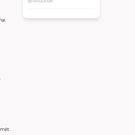
13/02/2026
ại.
.
 mệt.