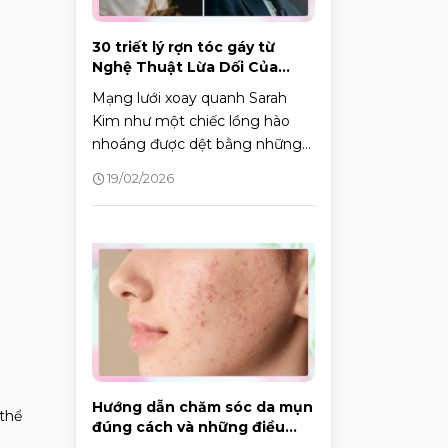
30 triết lý rợn tóc gáy từ
Nghệ Thuật Lừa Dối Của
Sarah
Mạng lưới xoay quanh Sarah
Kim như một chiếc lồng hào
nhoáng được dệt bằng những
lời dối trá.
19/02/2026
Hướng dẫn chăm sóc da mụn
thể
đúng cách và những điều
cần biết