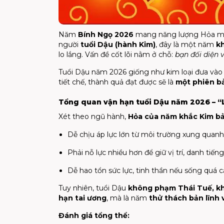
Năm
Bính Ngọ 2026
mang năng lượng Hỏa mạnh
người
tuổi Dậu (hành Kim)
, đây là một năm
k
lo lắng. Vấn đề cốt lõi nằm ở chỗ:
bạn đối diện 
Tuổi Dậu năm 2026 giống như kim loại đưa vào lò
tiết chế, thành quả đạt được sẽ là
một phiên bả
Tổng quan vận hạn tuổi Dậu năm 2026 – “
Xét theo ngũ hành,
Hỏa của năm khắc Kim b
Dễ chịu áp lực lớn từ môi trường xung quanh
Phải nỗ lực nhiều hơn để giữ vị trí, danh tiếng
Dễ hao tổn sức lực, tinh thần nếu sống quá 
Tuy nhiên, tuổi Dậu
không phạm Thái Tuế, k
hạn tai ương
, mà là năm
thử thách bản lĩnh 
Đánh giá tổng thể: