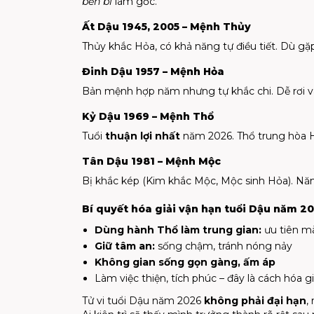
bền bỉ
làm gốc.
Ất Dậu 1945, 2005 – Mệnh Thủy
Thủy khắc Hỏa, có khả năng tự điều tiết. Dù gặ
Đinh Dậu 1957 – Mệnh Hỏa
Bản mệnh hợp năm nhưng tự khắc chi. Dễ rơi 
Kỷ Dậu 1969 – Mệnh Thổ
Tuổi
thuận lợi nhất
năm 2026. Thổ trung hòa Hỏ
Tân Dậu 1981 – Mệnh Mộc
Bị khắc kép (Kim khắc Mộc, Mộc sinh Hỏa). N
Bí quyết hóa giải vận hạn tuổi Dậu năm 2
Dùng hành Thổ làm trung gian:
ưu tiên m
Giữ tâm an:
sống chậm, tránh nóng nảy
Không gian sống gọn gàng, ấm áp
Làm việc thiện, tích phúc – đây là cách hóa g
Tử vi tuổi Dậu năm 2026
không phải đại hạn
,