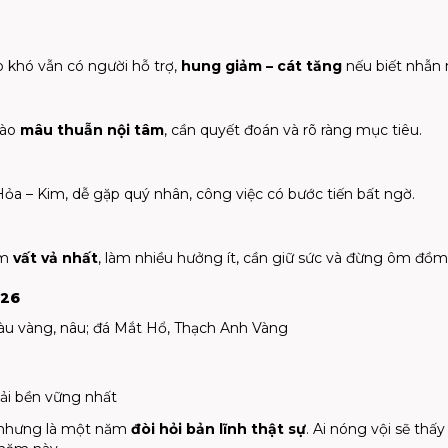
p khó vẫn có người hỗ trợ,
hung giảm – cát tăng
nếu biết nhẫn n
vào
mâu thuẫn nội tâm
, cần quyết đoán và rõ ràng mục tiêu.
a – Kim, dễ gặp quý nhân, công việc có bước tiến bất ngờ.
ăm
vất vả nhất
, làm nhiều hưởng ít, cần giữ sức và đừng ôm đồm
026
àu vàng, nâu; đá Mắt Hổ, Thạch Anh Vàng
iải bền vững nhất
 nhưng là một năm
đòi hỏi bản lĩnh thật sự
. Ai nóng vội sẽ thấy