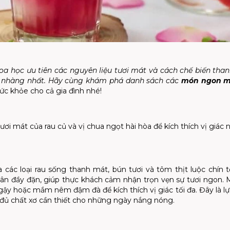
oa học ưu tiên các nguyên liệu tươi mát và cách chế biến th
ẹ nhàng nhất. Hãy cùng khám phá danh sách các
món ngon m
sức khỏe cho cả gia đình nhé!
i mát của rau củ và vị chua ngọt hài hòa để kích thích vị giác 
 các loại rau sống thanh mát, bún tươi và tôm thịt luộc chín t
ân đầy đặn, giúp thực khách cảm nhận trọn vẹn sự tươi ngon.
 hoặc mắm nêm đậm đà để kích thích vị giác tối đa. Đây là l
y đủ chất xơ cần thiết cho những ngày nắng nóng.