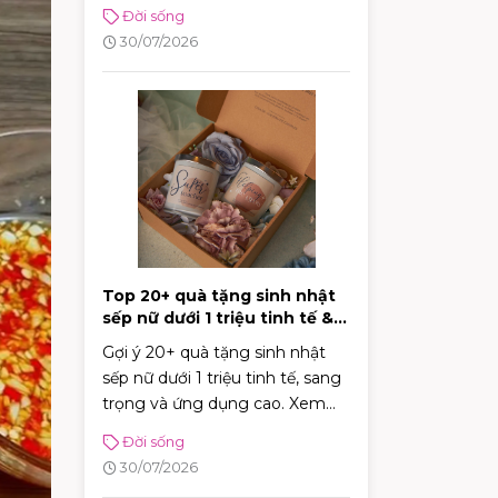
thực đơn phong phú giúp bữa
Đời sống
cơm gia đình luôn đậm đà, tròn
30/07/2026
vị!
Top 20+ quà tặng sinh nhật
sếp nữ dưới 1 triệu tinh tế &
sang trọng
Gợi ý 20+ quà tặng sinh nhật
sếp nữ dưới 1 triệu tinh tế, sang
trọng và ứng dụng cao. Xem
ngay bí kíp chọn quà ghi điểm
Đời sống
tuyệt đối với sếp!
30/07/2026