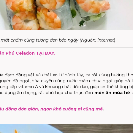
ơi mát chấm cùng tương đen béo ngậy (Nguồn:
Internet
)
n Phú Celadon TẠI ĐÂY.
ữa đạm động vật và chất xơ từ hành tây, cà rốt cùng hương t
nguyên độ ngọt, hòa quyện cùng nước mắm chua ngọt giúp hỗ t
n cung cấp vitamin A và khoáng chất dồi dào, giúp cơ thể không bị
tác dụng ấm bụng, rất phù hợp cho thực đơn
món ăn mùa hè
c
u đông đơn giản, ngon khó cưỡng ai cũng mê
.