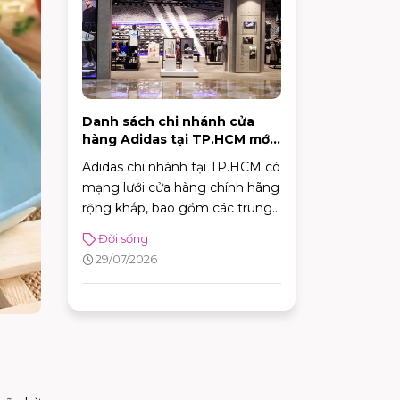
Danh sách chi nhánh cửa
hàng Adidas tại TP.HCM mới
nhất 2026
Adidas chi nhánh tại TP.HCM có
mạng lưới cửa hàng chính hãng
rộng khắp, bao gồm các trung
tâm trải nghiệm thương hiệu,
Đời sống
cửa hàng chuyên dòng thời
29/07/2026
trang đường phố, đồ thể thao
với nhiều ưu đãi hấp dẫn. Nhờ
sự đa dạng về mô hình và vị trí
thuận tiện, khách hàng có thể
dễ dàng tìm được adidas chi
nhánh phù hợp để mua sắm và
trải nghiệm các sản phẩm mới