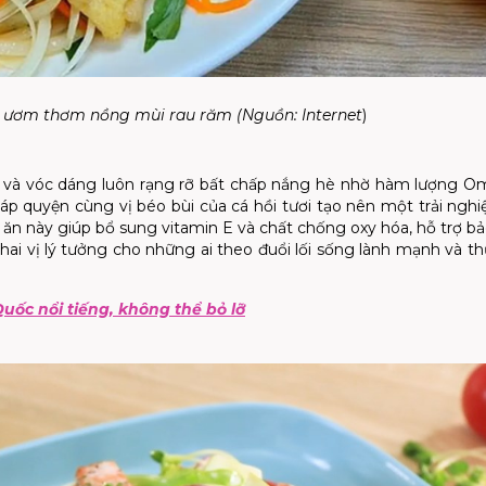
g ươm thơm nồng mùi rau răm (Nguồn:
Internet
)
 da và vóc dáng luôn rạng rỡ bất chấp nắng hè nhờ hàm lượng 
áp quyện cùng vị béo bùi của cá hồi tươi tạo nên một trải ng
n này giúp bổ sung vitamin E và chất chống oxy hóa, hỗ trợ bả
khai vị lý tưởng cho những ai theo đuổi lối sống lành mạnh và t
ốc nổi tiếng, không thể bỏ lỡ