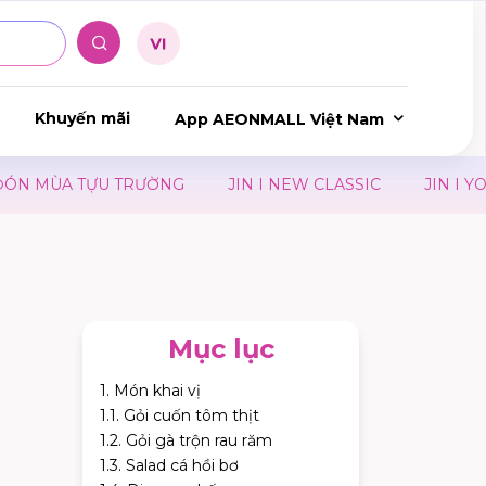
Khuyến mãi
App AEONMALL Việt Nam
TRƯỜNG
JIN I NEW CLASSIC
JIN I YOU CAN BE ANY
Mục lục
1. Món khai vị
1.1. Gỏi cuốn tôm thịt
1.2. Gỏi gà trộn rau răm
1.3. Salad cá hồi bơ