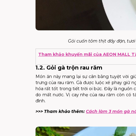
Gỏi cuốn tôm thịt đầy đặn, tư
Tham khảo khuyến mãi của AEON MALL Tâ
1.2. Gỏi gà trộn rau răm
Món ăn này mang lại sự cân bằng tuyệt vời gi
trưng của rau răm. Gà được luộc xé phay giữ 
hóa rất tốt trong tiết trời oi bức. Đây là nguồ
do mất nước. Vị cay nhẹ của rau răm còn có 
đình.
>>> Tham khảo thêm:
Cách làm 3 món gà nấ