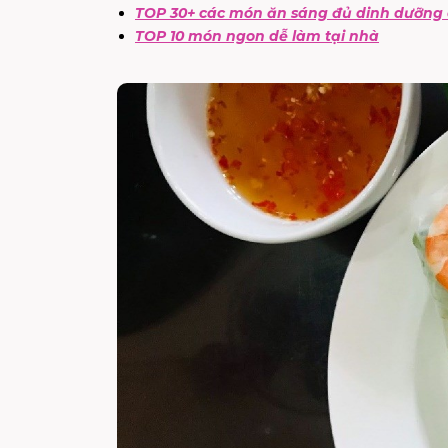
TOP 30+ các món ăn sáng đủ dinh dưỡng 
TOP 10 món ngon dễ làm tại nhà