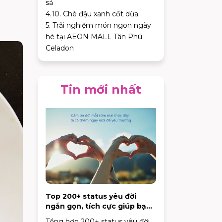
sả
4.10. Chè đậu xanh cốt dừa
5. Trải nghiệm món ngon ngày
hè tại AEON MALL Tân Phú
Celadon
Tin mới nhất
Top 200+ status yêu đời
ngắn gọn, tích cực giúp bạn
vui vẻ mỗi ngày
Tổng hợp 200+ status yêu đời