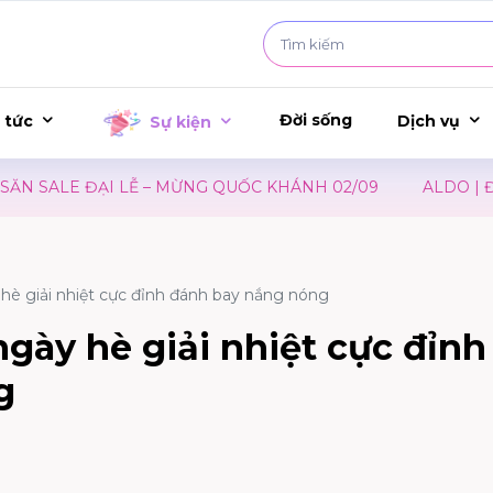
Đời sống
 tức
Dịch vụ
Sự kiện
LỄ – MỪNG QUỐC KHÁNH 02/09
ALDO | ĐÓN MÙA TỰU 
è giải nhiệt cực đỉnh đánh bay nắng nóng
gày hè giải nhiệt cực đỉnh
g