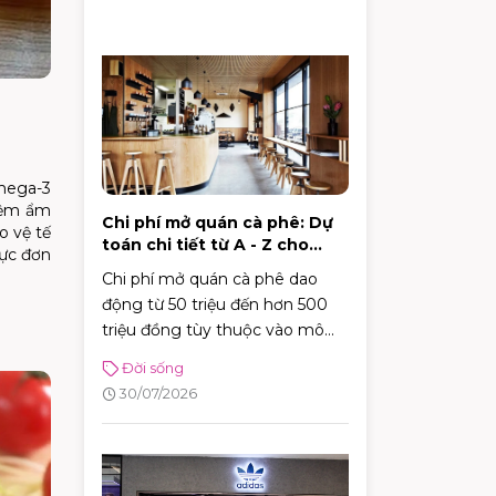
Omega-3
hiệm ẩm
Chi phí mở quán cà phê: Dự
o vệ tế
toán chi tiết từ A - Z cho
hực đơn
người mới
Chi phí mở quán cà phê dao
động từ 50 triệu đến hơn 500
triệu đồng tùy thuộc vào mô
hình, từ cafe vỉa hè, take-away
Đời sống
tiện lợi đến những không gian
30/07/2026
sân vườn quy mô.