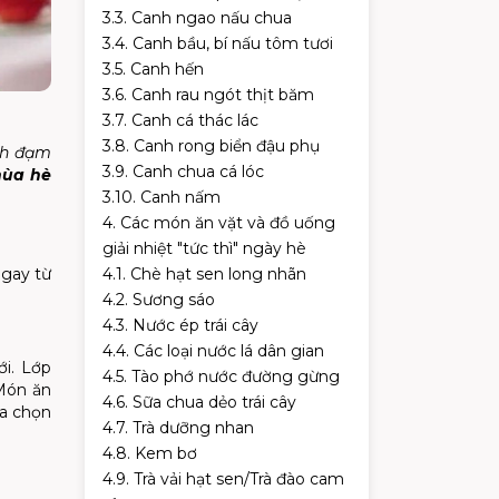
3.3. Canh ngao nấu chua
3.4. Canh bầu, bí nấu tôm tươi
3.5. Canh hến
3.6. Canh rau ngót thịt băm
3.7. Canh cá thác lác
3.8. Canh rong biển đậu phụ
anh đạm
3.9. Canh chua cá lóc
ùa hè
3.10. Canh nấm
4. Các món ăn vặt và đồ uống
giải nhiệt "tức thì" ngày hè
4.1. Chè hạt sen long nhãn
ngay từ
4.2. Sương sáo
4.3. Nước ép trái cây
4.4. Các loại nước lá dân gian
ới. Lớp
4.5. Tào phớ nước đường gừng
 Món ăn
4.6. Sữa chua dẻo trái cây
ựa chọn
4.7. Trà dưỡng nhan
4.8. Kem bơ
4.9. Trà vải hạt sen/Trà đào cam