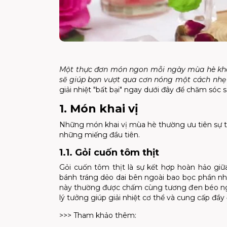
Một thực đơn
món ngon mỗi ngày mùa hè
kh
sẽ giúp bạn vượt qua cơn nóng một cách nh
giải nhiệt "bất bại" ngay dưới đây để chăm sóc 
1. Món khai vị
Những món khai vị mùa hè thường ưu tiên sự tươ
những miếng đầu tiên.
1.1. Gỏi cuốn tôm thịt
Gỏi cuốn tôm thịt là sự kết hợp hoàn hảo giữa
bánh tráng dẻo dai bên ngoài bao bọc phần nh
này thường được chấm cùng tương đen béo ngậy
lý tưởng giúp giải nhiệt cơ thể và cung cấp đầ
>>> Tham khảo thêm: