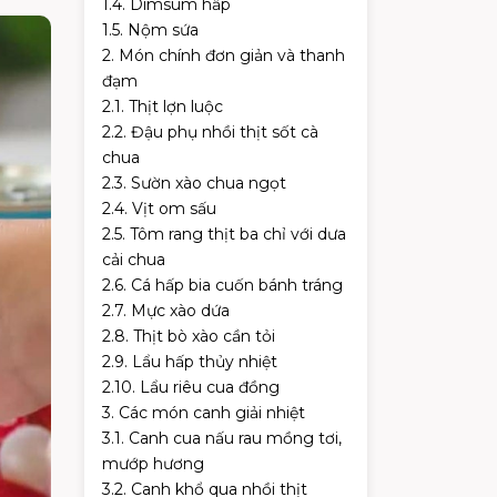
1.4. Dimsum hấp
1.5. Nộm sứa
2. Món chính đơn giản và thanh
đạm
2.1. Thịt lợn luộc
2.2. Đậu phụ nhồi thịt sốt cà
chua
2.3. Sườn xào chua ngọt
2.4. Vịt om sấu
2.5. Tôm rang thịt ba chỉ với dưa
cải chua
2.6. Cá hấp bia cuốn bánh tráng
2.7. Mực xào dứa
2.8. Thịt bò xào cần tỏi
2.9. Lẩu hấp thủy nhiệt
2.10. Lẩu riêu cua đồng
3. Các món canh giải nhiệt
3.1. Canh cua nấu rau mồng tơi,
mướp hương
3.2. Canh khổ qua nhồi thịt