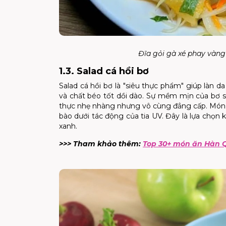
Đĩa gỏi gà xé phay vàn
1.3. Salad cá hồi bơ
Salad cá hồi bơ là "siêu thực phẩm" giúp làn
và chất béo tốt dồi dào. Sự mềm mịn của bơ s
thực nhẹ nhàng nhưng vô cùng đẳng cấp. Món ă
bào dưới tác động của tia UV. Đây là lựa chọn 
xanh.
>>> Tham khảo thêm:
Top 30+ món ăn Hàn Qu