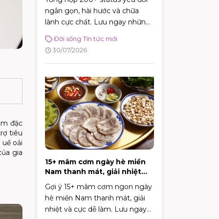
ngắn gọn, hài hước và chữa
lành cực chất. Lưu ngay những
caption tích cực giúp bạn vui vẻ
Đời sống
Tin tức mới
và tràn đầy năng lượng mỗi
30/07/2026
ngày!
hơm đặc
rợ tiêu
 uể oải
ủa gia
15+ mâm cơm ngày hè miền
Nam thanh mát, giải nhiệt
cực tốt
Gợi ý 15+ mâm cơm ngon ngày
hè miền Nam thanh mát, giải
nhiệt và cực dễ làm. Lưu ngay